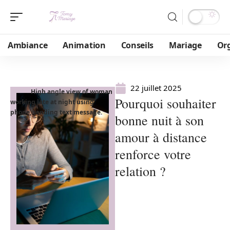
Ambiance
Animation
Conseils
Mariage
Or
22 juillet 2025
High angle view of woman
Pourquoi souhaiter
working late at night using
phone, sending text message.
bonne nuit à son
amour à distance
renforce votre
relation ?