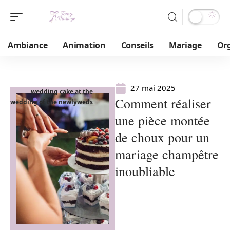
Ambiance
Animation
Conseils
Mariage
Or
27 mai 2025
wedding cake at the
Comment réaliser
wedding of the newlyweds
une pièce montée
de choux pour un
mariage champêtre
inoubliable