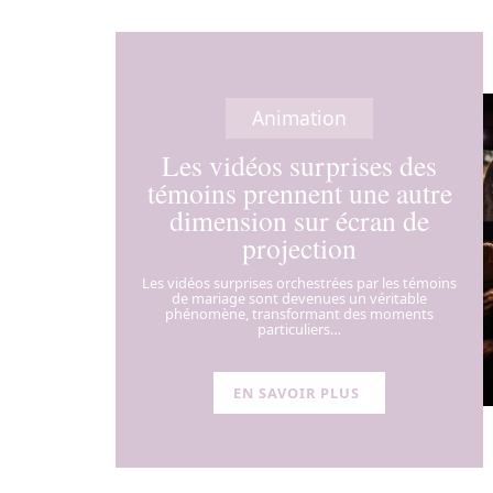
Animation
Les vidéos surprises des
témoins prennent une autre
dimension sur écran de
projection
Les vidéos surprises orchestrées par les témoins
de mariage sont devenues un véritable
phénomène, transformant des moments
particuliers
…
EN SAVOIR PLUS