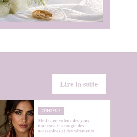
Lire la suite
CONSEILS
Mettre en valeur des yeux
marrons : la magie des
accessoires et des vêtements