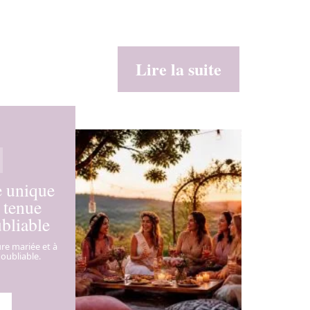
Lire la suite
e unique
 tenue
bliable
ture mariée et à
oubliable.