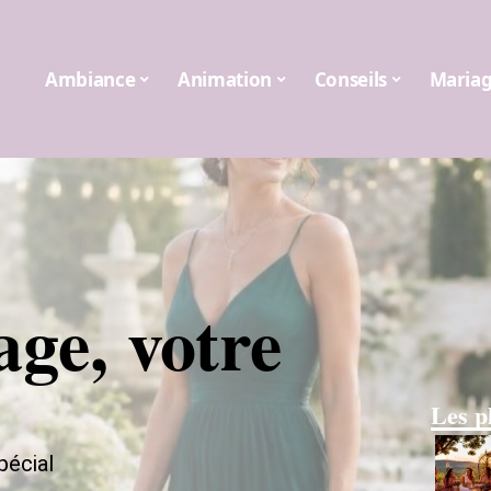
Ambiance
Animation
Conseils
Maria
ge, votre
Les p
pécial