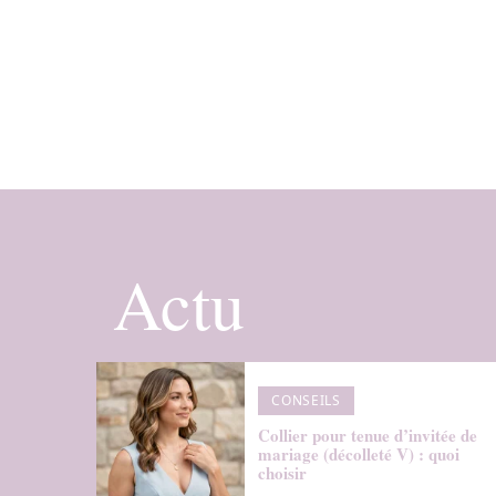
Actu
CONSEILS
Collier pour tenue d’invitée de
mariage (décolleté V) : quoi
choisir