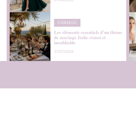
CONSEILS
Les éléments essentiels d’un thème
de mariage Italie réussi et
inoubliable
27/07/2026