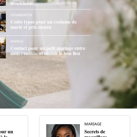
inoubliable
ORGANISATION
Coûts types pour un costume de
marié et prix moyen
MARIAGE
Contact pour un petit mariage entre
amis : comment choisir le bon lieu
MARIAGE
our un
Secrets de
à la
maquillage