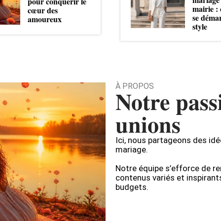
pour conquérir le
mairie 
cœur des
se déma
amoureux
style
À PROPOS
Notre pass
unions
Ici, nous partageons des idé
mariage.
Notre équipe s’efforce de r
contenus variés et inspirant
budgets.