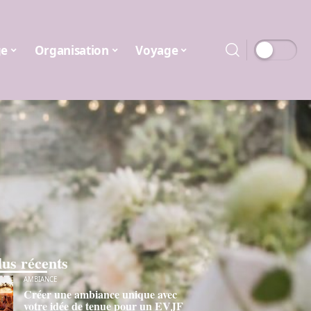
ge
Organisation
Voyage
lus récents
AMBIANCE
Créer une ambiance unique avec
votre idée de tenue pour un EVJF