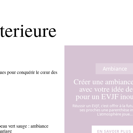
terieure
Ambiance
ues pour conquérir le cœur des
Créer une ambianc
avec votre idée de
pour un EVJF inou
Réussir un EVJF, c'est offrir à la fu
ses proches une parenthèse in
L'atmosphère joue
…
eau vert sauge : ambiance
ariage
EN SAVOIR PLUS