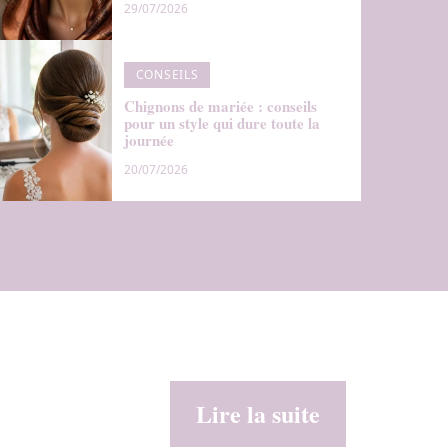
29/07/2026
CONSEILS
Chignons de mariée : conseils
pour un style qui dure toute la
journée
20/07/2026
Lire la suite