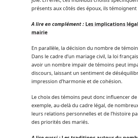
joie. En effet, ces individus choisis spécifiqu
présents aux côtés des époux, ils témoignent 
A lire en complément :
Les implications lég
mairie
En parallèle, la décision du nombre de témo
Dans le cadre d’un mariage civil, la loi frança
avoir un nombre impair de témoins peut impac
discours, laissant un sentiment de déséquili
impression d’harmonie et de cohésion.
Le choix des témoins peut donc influencer de m
exemple, au-delà du cadre légal, de nombreux
leurs relations personnelles et de l’histoire p
des priorités des mariés.
A lire aussi :
Les traditions autour du nombr