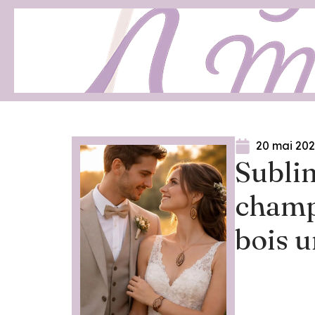
20 mai 20
Subli
champ
bois 