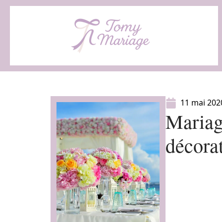
11 mai 202
Mariag
décora