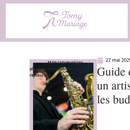
27 mai 202
Male jazz musician
Guide d
playing a saxophone in a
restaurant
un arti
les bu