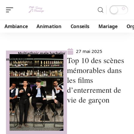
Ambiance
Animation
Conseils
Mariage
Or
27 mai 2025
Multiethnic male bachelor
Top 10 des scènes
mafia party
mémorables dans
les films
d’enterrement de
vie de garçon