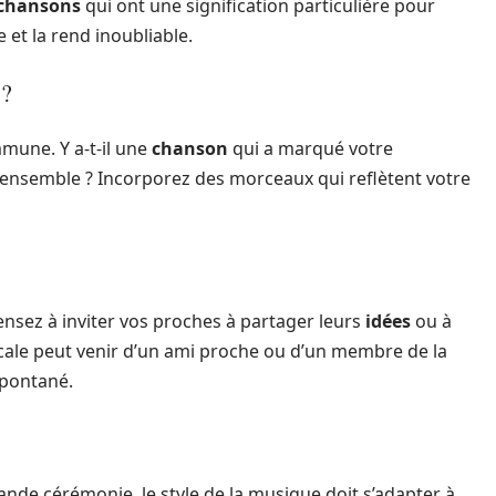
chansons
qui ont une signification particulière pour
 et la rend inoubliable.
 ?
mune. Y a-t-il une
chanson
qui a marqué votre
ensemble ? Incorporez des morceaux qui reflètent votre
nsez à inviter vos proches à partager leurs
idées
ou à
icale peut venir d’un ami proche ou d’un membre de la
spontané.
ande cérémonie, le style de la musique doit s’adapter à