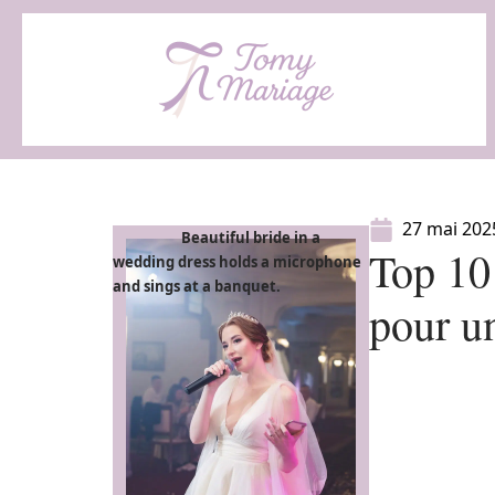
27 mai 202
Beautiful bride in a
Top 10
wedding dress holds a microphone
and sings at a banquet.
pour u