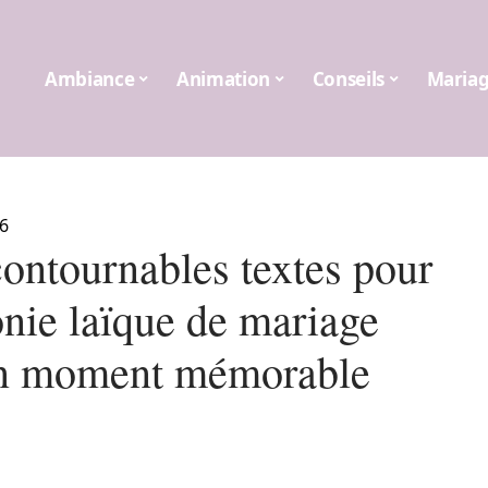
Ambiance
Animation
Conseils
Maria
6
contournables textes pour
nie laïque de mariage
n moment mémorable