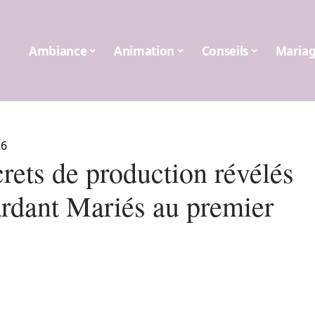
Ambiance
Animation
Conseils
Maria
26
rets de production révélés
ardant Mariés au premier