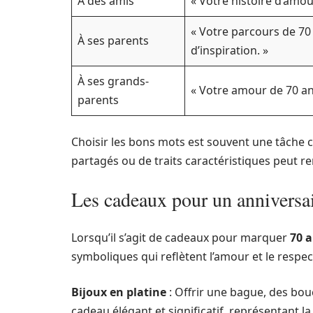
À des amis
« Votre histoire d’amo
« Votre parcours de 70
À ses parents
d’inspiration. »
À ses grands-
« Votre amour de 70 ans
parents
Choisir les bons mots est souvent une tâche 
partagés ou de traits caractéristiques peut 
Les cadeaux pour un anniversa
Lorsqu’il s’agit de cadeaux pour marquer
70 
symboliques qui reflètent l’amour et le respec
Bijoux en platine
: Offrir une bague, des bouc
cadeau élégant et significatif, représentant la 