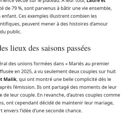
ience vécue sur le plateau. À leur tour,
Laure et
ité de 79 %, sont parvenus à bâtir une vie ensemble,
enfant. Ces exemples illustrent combien les
tifiques, peuvent mener à des histoires d’amour
 du public.
des lieux des saisons passées
néral des unions formées dans « Mariés au premier
 diffusée en 2025, a vu seulement deux couples sur huit
t Malik
, qui ont montré une belle complicité dès le
 après l’émission. Ils ont partagé des moments de leur
ve de leur couple. En revanche, d’autres couples comme
ons, ont cependant décidé de maintenir leur mariage,
 envers l’idée d’une seconde chance.