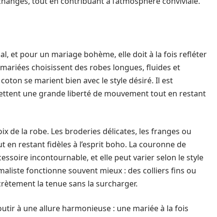
changes, tout en contribuant à l’atmosphère conviviale.
ial, et pour un mariage bohème, elle doit à la fois refléter
mariées choisissent des robes longues, fluides et
oton se marient bien avec le style désiré. Il est
ettent une grande liberté de mouvement tout en restant
oix de la robe. Les broderies délicates, les franges ou
 en restant fidèles à l’esprit boho. La couronne de
soire incontournable, et elle peut varier selon le style
maliste fonctionne souvent mieux : des colliers fins ou
crètement la tenue sans la surcharger.
tir à une allure harmonieuse : une mariée à la fois