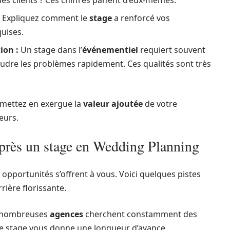
Expliquez comment le
stage
a renforcé vos
uises.
ion :
Un stage dans l’
événementiel
requiert souvent
soudre les problèmes rapidement. Ces qualités sont très
 mettez en exergue la
valeur ajoutée
de votre
eurs.
après un stage en Wedding Planning
pportunités s’offrent à vous. Voici quelques pistes
ière florissante.
nombreuses
agences
cherchent constamment des
re stage vous donne une longueur d’avance.