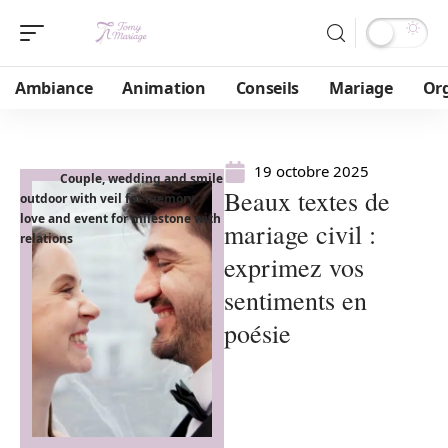
Ambiance
Animation
Conseils
Mariage
Or
19 octobre 2025
Couple, wedding and smile
Beaux textes de
outdoor with veil for memory,
love and event for milestone with
mariage civil :
relations
exprimez vos
sentiments en
poésie