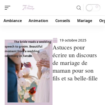
Ambiance
Animation
Conseils
Mariage
Or
19 octobre 2025
The bride reads a wedding
Astuces pour
speech to groom. Beautiful
moment from a wedding
écrire un discours
ceremony in nature.
de mariage de
maman pour son
fils et sa belle-fille