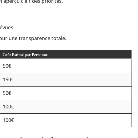
aperçu clair des priorités.
évues.
pour une transparence totale.
Coût Estimé par Personne
50€
150€
50€
100€
100€