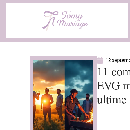
12 septem
11 com
EVG mé
ultime