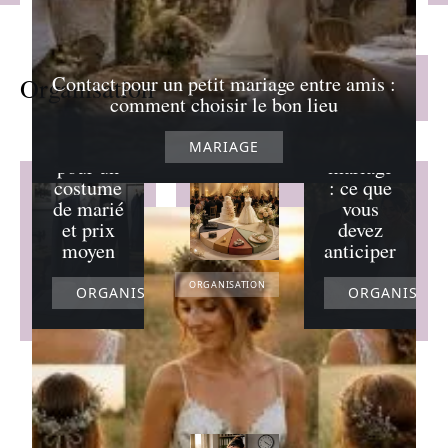
Les
variation
Contact pour un petit mariage entre amis :
Organisation
Lire la suite
s du prix
comment choisir le bon lieu
Coûts
moyen
types
d’un
MARIAGE
pour un
mariage
costume
: ce que
de marié
vous
et prix
devez
moyen
anticiper
ORGANISATION
ORGANISATION
ORGANISATI
Répartition des
coûts pour un
mariage 200
personnes
31/07/2026