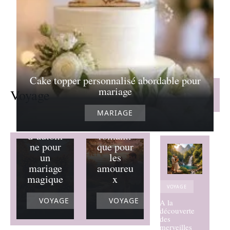
mariage
21/07/2026
Les
meilleur
Cake topper personnalisé abordable pour
es
mariage
destinati
Voyage
Lire la suite
ons pour
un
MARIAGE
thème
Ballade
d’autom
romanti
ne pour
que pour
un
les
mariage
amoureu
magique
x
VOYAGE
VOYAGE
VOYAGE
A la
découverte
des
merveilles