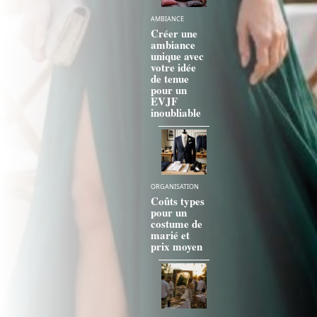
AMBIANCE
Créer une
ambiance
unique avec
votre idée
de tenue
pour un
EVJF
inoubliable
ORGANISATION
Coûts types
pour un
costume de
marié et
prix moyen