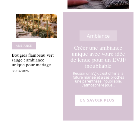
Ambiance
Créer une ambiance
AMBIANCE
unique avec votre idée
Bougies flambeau vert
de tenue pour un EVJF
sauge : ambiance
inoubliable
unique pour mariage
06/07/2026
Réussir un EVJF, c'est offrir à la
future mariée et à ses proches
une parenthèse inoubliable.
L'atmosphère joue
…
EN SAVOIR PLUS