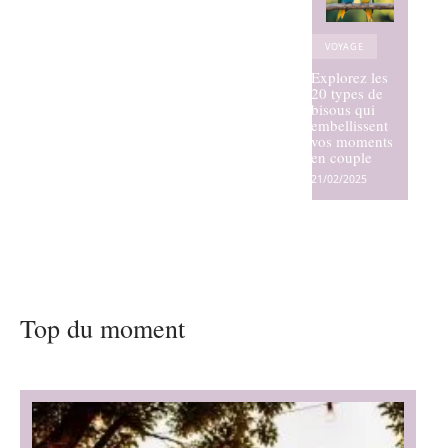
VOYAGE
Explorez les
20 types de
bisous qui
embellissent
vos moments
en couple
21/02/2025
Top du moment