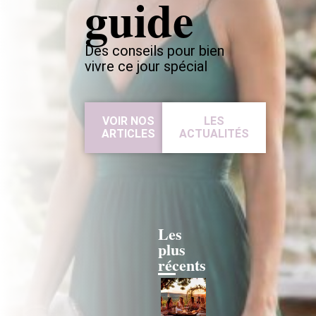
guide
Des conseils pour bien
vivre ce jour spécial
VOIR NOS
LES
ARTICLES
ACTUALITÉS
Les
plus
récents