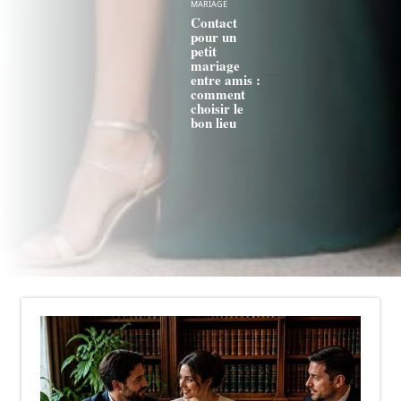
MARIAGE
Contact
pour un
petit
mariage
entre amis :
comment
choisir le
bon lieu