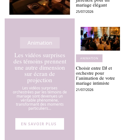
mariage élégant
25/07/2026
Animation
Les vidéos surprises
ANIMATION
des témoins prennent
une autre dimension
Choisir entre DJ et
sur écran de
orchestre pour
l’animation de votre
projection
mariage intimiste
Les vidéos surprises
21/07/2026
orchestrées par les témoins de
mariage sont devenues un
véritable phénomène,
transformant des moments
particuliers
…
EN SAVOIR PLUS